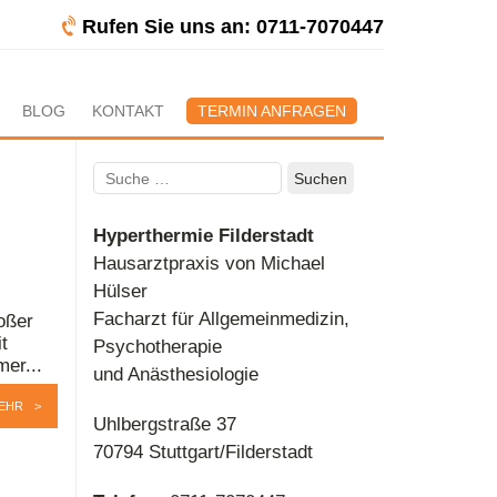
Rufen Sie uns an: 0711-7070447
BLOG
KONTAKT
TERMIN ANFRAGEN
Suchen
nach:
Hyperthermie Filderstadt
Hausarztpraxis von Michael
Hülser
Facharzt für Allgemeinmedizin,
oßer
t
Psychotherapie
er...
und Anästhesiologie
EHR
Uhlbergstraße 37
70794 Stuttgart/Filderstadt