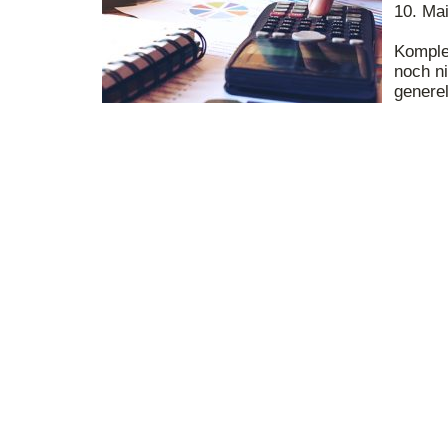
10. Ma
Komple
noch n
generel