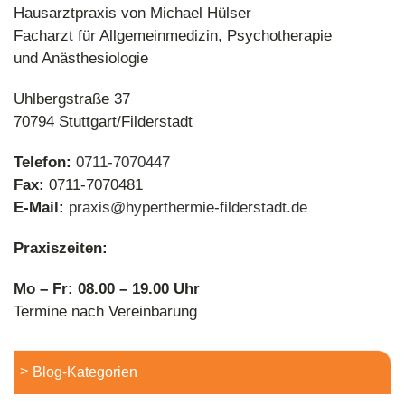
Hausarztpraxis von Michael Hülser
Facharzt für Allgemeinmedizin, Psychotherapie
und Anästhesiologie
Aktuelle Studien: Wirksamkeit von Hyperthermie wird in
Uhlbergstraße 37
der Forschung bestätigt
70794 Stuttgart/Filderstadt
Telefon:
0711-7070447
Fax:
0711-7070481
E-Mail:
praxis@hyperthermie-filderstadt.de
Praxiszeiten:
Mo – Fr: 08.00 – 19.00 Uhr
Termine nach Vereinbarung
Blog-Kategorien
Komplementäre Krebstherapien – Wie sie die
Standardtherapien unterstützen!