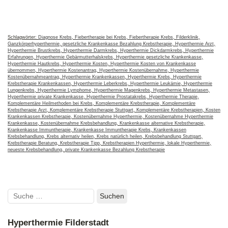
Schlagwörter:
Diagnose Krebs
,
Fiebertherapie bei Krebs
,
Fiebertherapie Krebs
,
Filderklinik
,
Ganzkörperhyperthermie
,
gesetzliche Krankenkasse Bezahlung Krebstherapie
,
Hyperthermie Arzt
,
Diagnose Krebs – Beratungs-Tipps für die Planung
Hyperthermie Brustkrebs
,
Hyperthermie Darmkrebs
,
Hyperthermie Dickdarmkrebs
,
Hyperthermie
einer Krebstherapie
Erfahrungen
,
Hyperthermie Gebärmutterhalskrebs
,
Hyperthermie gesetzliche Krankenkasse
,
Hyperthermie Hautkrebs
,
Hyperthermie Kosten
,
Hyperthermie Kosten von Krankenkasse
übernommen
,
Hyperthermie Kostenantrag
,
Hyperthermie Kostenübernahme
,
Hyperthermie
Kostenübernahmeantrag
,
Hyperthermie Krankenkassen
,
Hyperthermie Krebs
,
Hyperthermie
Krebstherapie Krankenkassen
,
Hyperthermie Leberkrebs
,
Hyperthermie Leukämie
,
Hyperthermie
Lungenkrebs
,
Hyperthermie Lymphome
,
Hyperthermie Magenkrebs
,
Hyperthermie Metastasen
,
Hyperthermie private Krankenkasse
,
Hyperthermie Prostatakrebs
,
Hyperthermie Therapie
,
Komplementäre Heilmethoden bei Krebs
,
Komplementäre Krebstherapie
,
Komplementäre
Krebstherapie Arzt
,
Komplementäre Krebstherapie Stuttgart
,
Komplementäre Krebstherapien
,
Kosten
Krankenkassen Krebstherapie
,
Kostenübernahme Hyperthermie
,
Kostenübernahme Hyperthermie
Krankenkasse
,
Kostenübernahme Krebsbehandlung
,
Krankenkasse alternative Krebstherapie
,
Krankenkasse Immuntherapie
,
Krankenkasse Immuntherapie Krebs
,
Krankenkassen
Krebsbehandlung
,
Krebs alternativ heilen
,
Krebs natürlich heilen
,
Krebsbehandlung Stuttgart
,
Krebstherapie Beratung
,
Krebstherapie Tipp
,
Krebstherapien Hyperthermie
,
lokale Hyperthermie
,
neueste Krebsbehandlung
,
private Krankenkasse Bezahlung Krebstherapie
Suchen
nach:
Hyperthermie Filderstadt