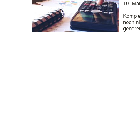
10. Ma
Komple
noch n
generel