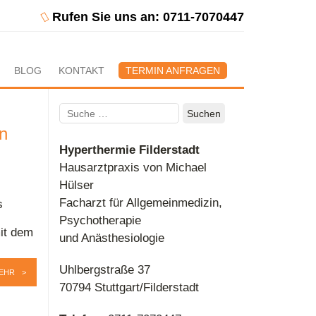
Rufen Sie uns an: 0711-7070447
BLOG
KONTAKT
TERMIN ANFRAGEN
Suchen
nach:
n
Hyperthermie Filderstadt
Hausarztpraxis von Michael
Hülser
Facharzt für Allgemeinmedizin,
s
Psychotherapie
it dem
und Anästhesiologie
Uhlbergstraße 37
EHR
70794 Stuttgart/Filderstadt