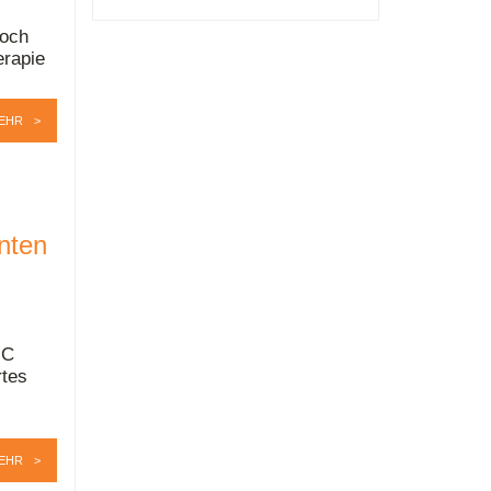
Doch
erapie
EHR
nten
 C
rtes
EHR