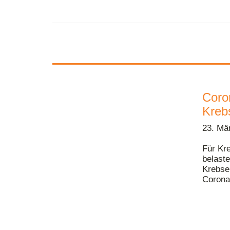
Coro
Kreb
23. Mä
Für Kr
belast
Krebse
Coronav