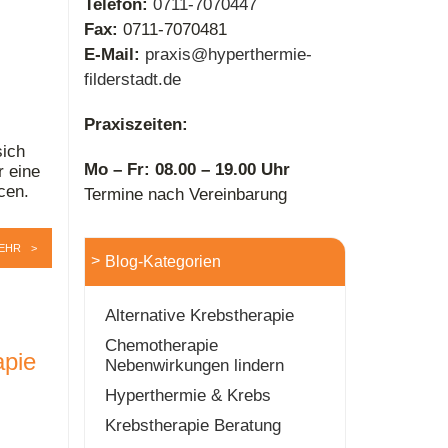
Telefon:
0711-7070447
Fax:
0711-7070481
E-Mail:
praxis@hyperthermie-
filderstadt.de
Praxiszeiten:
sich
Mo – Fr: 08.00 – 19.00 Uhr
r eine
cen.
Termine nach Vereinbarung
EHR
Blog-Kategorien
Alternative Krebstherapie
Chemotherapie
apie
Nebenwirkungen lindern
Hyperthermie & Krebs
Krebstherapie Beratung