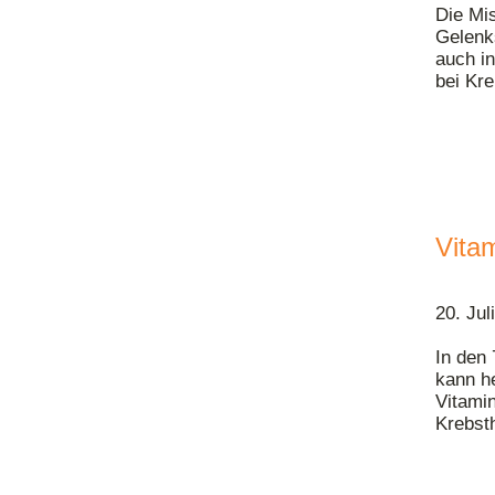
Die Mis
Gelenk
auch in
bei Kre
Vita
20. Jul
In den
kann h
Vitami
Krebsth