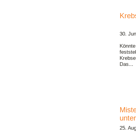
Kreb
30. Ju
Könnte
festste
Krebse
Das...
Miste
unte
25. Au