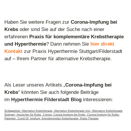
Haben Sie weitere Fragen zur
Corona-Impfung bei
Krebs
oder sind Sie auf der Suche nach einer
erfahrenen
Praxis für komplementäre Krebstherapie
und Hyperthermie
? Dann nehmen Sie
hier direkt
Kontakt
zur Praxis Hyperthermie Stuttgart/Filderstadt
auf – Ihrem Partner für alternative Krebstherapie.
Als Leser unseres Artikels „
Corona-Impfung bei
Krebs
“ könnten Sie auch folgende Beiträge
im
Hyperthermie Filderstadt Blog
interessieren:
Schlagwörter:
Alternative Krebstherapie
,
Alternative Krebstherapie Arzt
,
Alternative Krebstherapie
Stuttgart
,
Anzeichen für Krebs
,
Corona
,
Corona-Impfung bei Krebs
,
Corona-Impfung für Krebs-
Patienten
,
Covid-19
,
Impfung
,
Komplementäre Krebstherapie
,
Krebs-Therapie