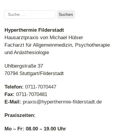
Suchen
nach:
Hyperthermie Filderstadt
Hausarztpraxis von Michael Hülser
Facharzt für Allgemeinmedizin, Psychotherapie
und Anästhesiologie
Uhlbergstraße 37
Psychoonkologie: Häufige Fragen zur psychologischen
Hilfe bei Krebs
70794 Stuttgart/Filderstadt
Telefon:
0711-7070447
Fax:
0711-7070481
E-Mail:
praxis@hyperthermie-filderstadt.de
Praxiszeiten:
Mo – Fr: 08.00 – 19.00 Uhr