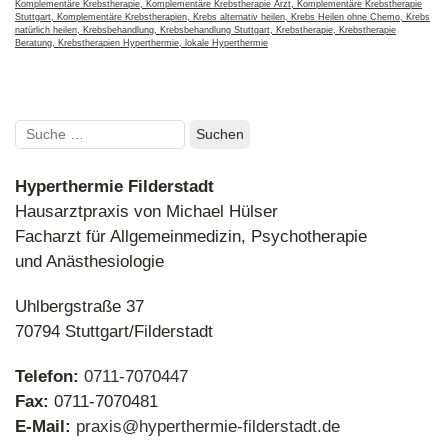
Komplementäre Krebstherapie
,
Komplementäre Krebstherapie Arzt
,
Komplementäre Krebstherapie
Stuttgart
,
Komplementäre Krebstherapien
,
Krebs alternativ heilen
,
Krebs Heilen ohne Chemo
,
Krebs
natürlich heilen
,
Krebsbehandlung
,
Krebsbehandlung Stuttgart
,
Krebstherapie
,
Krebstherapie
Beratung
,
Krebstherapien Hyperthermie
,
lokale Hyperthermie
Suchen
nach:
Hyperthermie Filderstadt
Hausarztpraxis von Michael Hülser
Facharzt für Allgemeinmedizin, Psychotherapie
und Anästhesiologie
Hyperthermie – Kostenübernahme durch
Uhlbergstraße 37
Krankenkassen bei komplementärer Krebstherapie
70794 Stuttgart/Filderstadt
Telefon:
0711-7070447
Fax:
0711-7070481
E-Mail:
praxis@hyperthermie-filderstadt.de