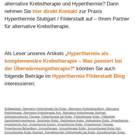
alternative Krebstherapie und Hyperthermie? Dann
nehmen Sie
hier direkt Kontakt
zur Praxis
Hyperthermie Stuttgart / Filderstadt auf – Ihrem Partner
für alternative Krebstherapie.
Als Leser unseres Artikels „
Hyperthermie als
komplementäre Krebstherapie – Was passiert bei
der Überwärmungstherapie?
“ könnten Sie auch
folgende Beiträge im
Hyperthermie Filderstadt Blog
interessieren:
Schlagwörter:
Alternative Heilmethoden bei Krebs
,
Alternative Krebsbehandlung
,
Alternative
Krebstherapie
,
Alternative Krebstherapie Arzt
,
Alternative Krebstherapie Stuttgart
,
anthroposophische Therapie
,
Fiebertherapie bei Krebs
,
Fiebertherapie Krebs
,
Filderklinik
,
Ganzkörperhyperthermie
,
Geistheiler Krebs
,
Geistheilung Krebs
,
Heilpraktiker Krebs
,
Hyperthermie
,
Aktuelle Studien: Wirksamkeit von Hyperthermie wird in
Hyperthermie Arzt
,
Hyperthermie Kosten
,
Hyperthermie Krebs
,
Hyperthermie Therapie
,
der Forschung bestätigt
Hyperthermie-Behandlung
,
Immuntherapie
,
Immuntherapie Krebs
,
Immuntherapie Krebs Arzt
,
Immuntherapie Krebs Stuttgart
,
Komplementäre Heilmethoden bei Krebs
,
Komplementäre Krebs
,